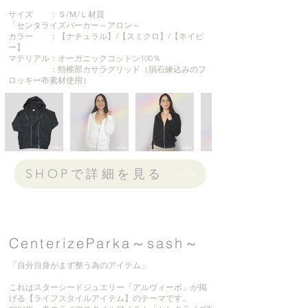
サイズ ：Ｓ/Ｍ/Ｌ
材質
「センタライズパーカー～アロン～
カラー ：【ナチュラル】/【スミクロ】/【ネイビ
ー】
マテリアル：
オーガニックコットン100％
：頸椎部カサラグリッド（隕石練込みのフ
ロッキー布素材使用）
SHOPで詳細を見る
CenterizeParka～sash～
「自分自身がまず整う為のアイテム」
これはスターシードジュエリー「アルヴィーボ」が掲
げる【ライフスタイルアイテム】のテーマです。