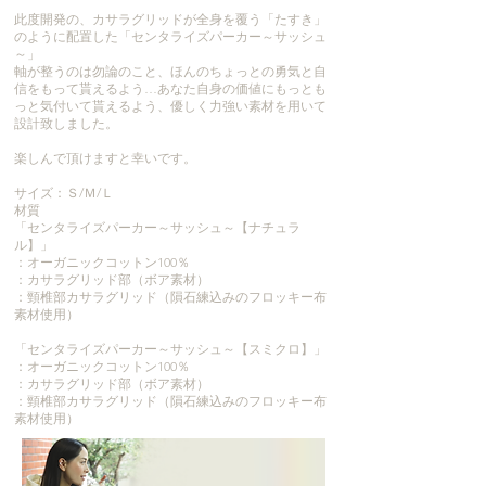
此度開発の、カサラグリッドが全身を覆う「たすき」
のように配置した「センタライズパーカー～サッシュ
～」
軸が整うのは勿論のこと、ほんのちょっとの勇気と自
信をもって貰えるよう…あなた自身の価値にもっとも
っと気付いて貰えるよう、優しく力強い素材を用いて
設計致しました。
楽しんで頂けますと幸いです。
サイズ：Ｓ/Ｍ/Ｌ
材質
「センタライズパーカー～サッシュ～【ナチュラ
ル】」
：オーガニックコットン100％
：カサラグリッド部（ボア素材）
：頸椎部カサラグリッド（隕石練込みのフロッキー布
素材使用）
「センタライズパーカー～サッシュ～【スミクロ】」
：オーガニックコットン100％
：カサラグリッド部（ボア素材）
：頸椎部カサラグリッド（隕石練込みのフロッキー布
素材使用
）