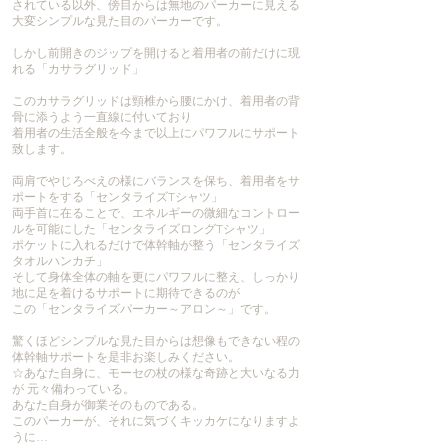
されている以外、傍目からは無地のパーカーに見える
大変シンプルな見た目のパーカーです。
しかし前開きのジップを開けると着用者の前だけに現
れる「カサラグリッド」
このカサラグリッドは頸椎から腰にかけ、着用者の背
骨に添うよう一直線に付いており
着用者の生活全般を今まで以上にパワフルにサポート
致します。
両肩でやじろべえの様にバランスを保ち、着用者をサ
ポートをする「センタライズTシャツ」
両手首に在ることで、エネルギーの微細なコントロー
ルを可能にした「センタライズロングTシャツ」
ポケットに入れるだけで体幹軸が整う「センタライズ
タオルハンカチ」
そして身体全体の軸を更にパワフルに整え、しっかり
地に足を着けるサポートに期待できるのが
この「センタライズパーカー～アロン～」です。
驚くほどシンプルな見た目からは想像もできない程の
体幹軸サポートを是非お楽しみください。
☆あなた自身に、モーセの杖の様な奇跡と大いなる力
が 元々備わっている。
あなた自身が御業そのものである。
このパーカーが、それに気づくキッカケになりますよ
うに…