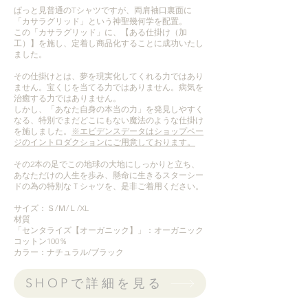
ぱっと見普通のTシャツですが、両肩袖口裏面に
「カサラグリッド」という神聖幾何学を配置。
この「カサラグリッド」に、【ある仕掛け（加
工）】を施し、定着し商品化することに成功いたし
ました。
その仕掛けとは、夢を現実化してくれる力ではあり
ません。宝くじを当てる力ではありません。病気を
治癒する力ではありません。
しかし、「あなた自身の本当の力」を発見しやすく
なる、特別でまだどこにもない魔法のような仕掛け
を施しました。
※エビデンスデータはショップペー
ジのイントロダクションにご用意しております。
その2本の足でこの地球の大地にしっかりと立ち、
あなただけの人生を歩み、懸命に生きるスターシー
ドの為の特別なＴシャツを、是非ご着用ください。
サイズ：Ｓ/Ｍ/Ｌ/XL
材質
「センタライズ【オーガニック】」：オーガニック
コットン100％
カラー：ナチュラル/ブラック
SHOPで詳細を見る