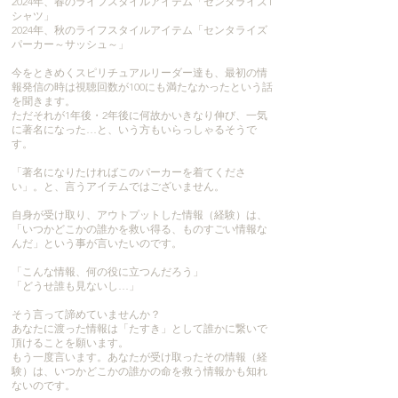
2024年、春のライフスタイルアイテム「センタライズT
シャツ」
2024年、秋のライフスタイルアイテム「センタライズ
パーカー～サッシュ～」
今をときめくスピリチュアルリーダー達も、最初の情
報発信の時は視聴回数が100にも満たなかったという話
を聞きます。
ただそれが1年後・2年後に何故かいきなり伸び、一気
に著名になった…と、いう方もいらっしゃるそうで
す。
「著名になりたければこのパーカーを着てくださ
い」。と、言うアイテムではございません。
自身が受け取り、アウトプットした情報（経験）は、
「いつかどこかの誰かを救い得る、ものすごい情報な
んだ」という事が言いたいのです。
「こんな情報、何の役に立つんだろう」
「どうせ誰も見ないし…」
そう言って諦めていませんか？
あなたに渡った情報は「たすき」として誰かに繋いで
頂けることを願います。
もう一度言います。あなたが受け取ったその情報（経
験）は、いつかどこかの誰かの命を救う情報かも知れ
ないのです。