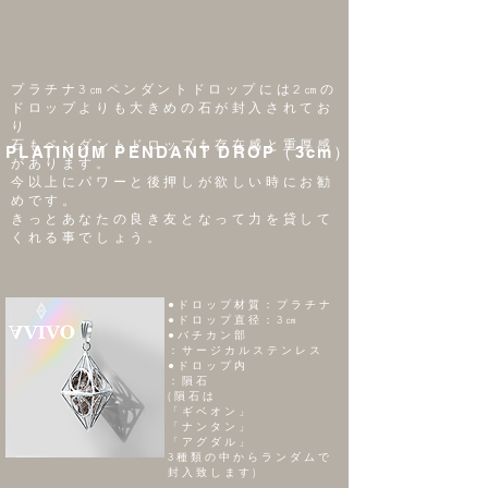
プラチナ3㎝ペンダントドロップには2㎝の
ドロップよりも大きめの石が封入されてお
り
石もペンダントドロップも存在感と重厚感
​PLATINUM PENDANT DROP（3cm）​
があります。
今以上にパワーと後押しが欲しい時にお勧
めです。
​きっとあなたの良き友となって力を貸して
くれる事でしょう。
​●ドロップ材質：プラチナ
●ドロップ直径：3㎝
●バチカン部
：サージカルステンレス
●ドロップ内
：隕石
(隕石は
「ギベオン」
「ナンタン」
「アグダル」
3種類の中からランダムで
封入致します)