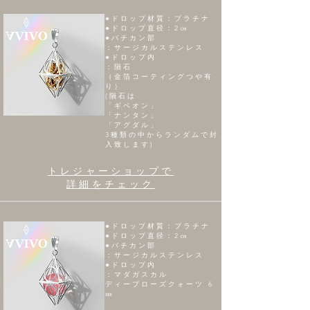
​●ドロップ材質：プラチナ
●ドロップ直径：2㎝
●バチカン部
：サージカルステンレス
●ドロップ内
：隕石
​（金箔コーティングつや有
り）
(隕石は
「ギベオン」
「ナンタン」
「アグダル」
3種類の中からランダムで
封
入致します)
トレジャーショップで
詳細をチェック
​●ドロップ材質：プラチナ
●ドロップ直径：2㎝
●バチカン部
：サージカルステンレス
●ドロップ内
：マダガスカル
ディープローズクォーツ 6
㎜