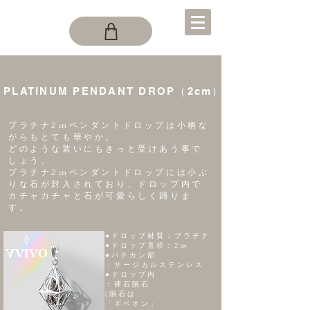
​PLATINUM PENDANT DROP（2cm）​
プラチナ2㎝ペンダントドロップは小柄な
がらもとても華やか。
どのような装いにもきっと受けあう事で
しょう。
プラチナ2㎝ペンダントドロップには小ぶ
りな石が封入されており、ドロップ内で
カチャカチャと石が可愛らしく踊りま
す。
​●ドロップ材質：プラチナ
●ドロップ直径：2㎝
●バチカン部
：サージカルステンレス
●ドロップ内
：裸石隕石
(隕石は
「ギベオン」